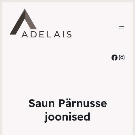
Faceb
Inst
Saun Pärnusse
joonised