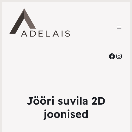
Faceb
Inst
Jööri suvila 2D
joonised