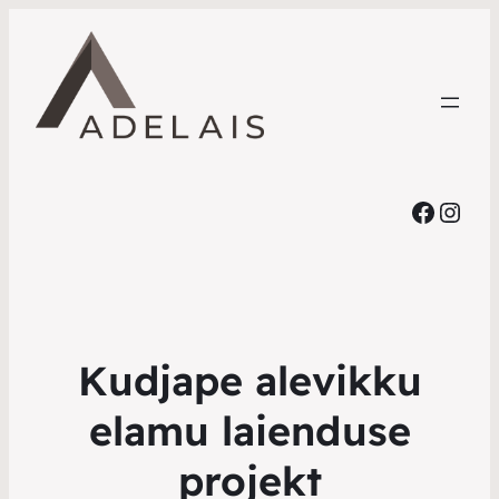
Faceb
Inst
Kudjape alevikku
elamu laienduse
projekt