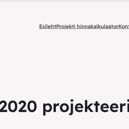
Esileht
Projekti hinnakalkulaator
Kon
 2020 projekteer