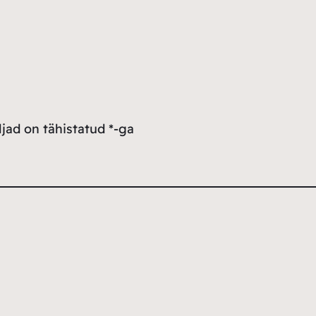
jad on tähistatud
*
-ga