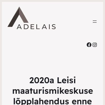
Faceb
Inst
2020a Leisi
maaturismikeskuse
lõpplahendus enne