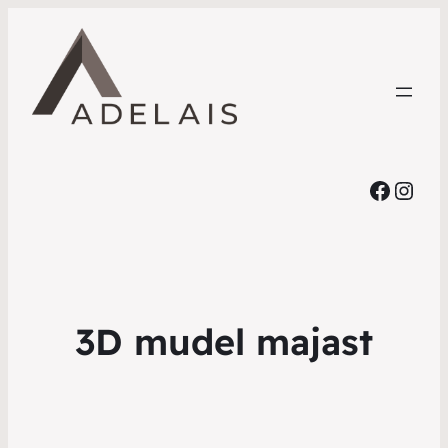
Faceb
Inst
3D mudel majast