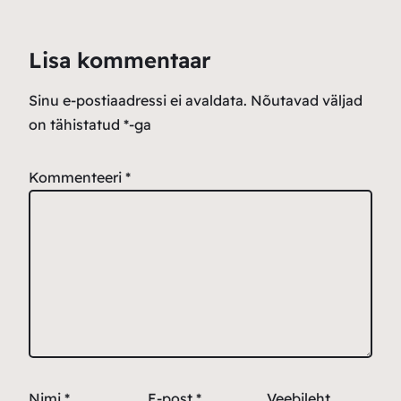
Lisa kommentaar
Sinu e-postiaadressi ei avaldata.
Nõutavad väljad
on tähistatud
*
-ga
Kommenteeri
*
Nimi
*
E-post
*
Veebileht