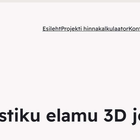
Esileht
Projekti hinnakalkulaator
Kon
stiku elamu 3D j