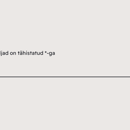
jad on tähistatud
*
-ga