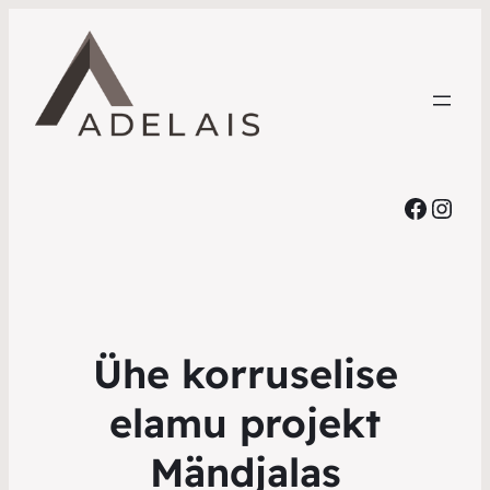
Faceb
Inst
Ühe korruselise
elamu projekt
Mändjalas