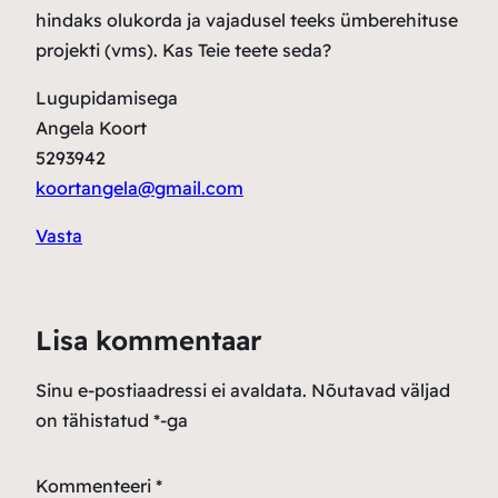
hindaks olukorda ja vajadusel teeks ümberehituse
projekti (vms). Kas Teie teete seda?
Lugupidamisega
Angela Koort
5293942
koortangela@gmail.com
Vasta
Lisa kommentaar
Sinu e-postiaadressi ei avaldata.
Nõutavad väljad
on tähistatud
*
-ga
Kommenteeri
*