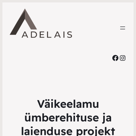
Faceb
Inst
Väikeelamu
ümberehituse ja
laienduse projekt