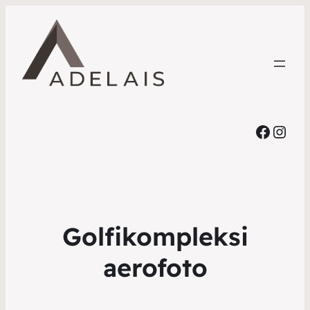
Faceb
Inst
Golfikompleksi
aerofoto