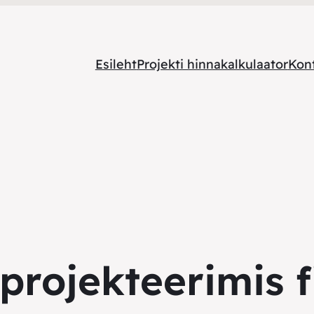
Esileht
Projekti hinnakalkulaator
Kon
projekteerimis 