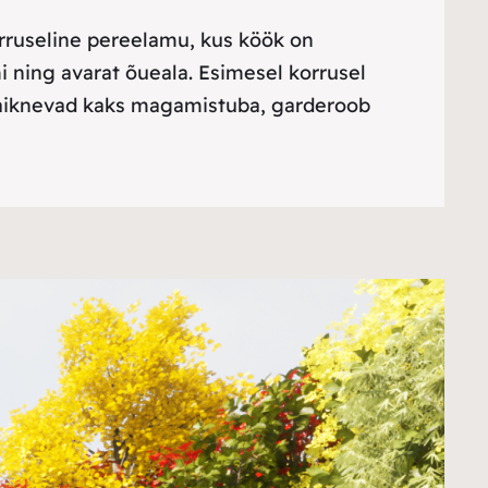
orruseline pereelamu, kus köök on
mi ning avarat õueala. Esimesel korrusel
 paiknevad kaks magamistuba, garderoob