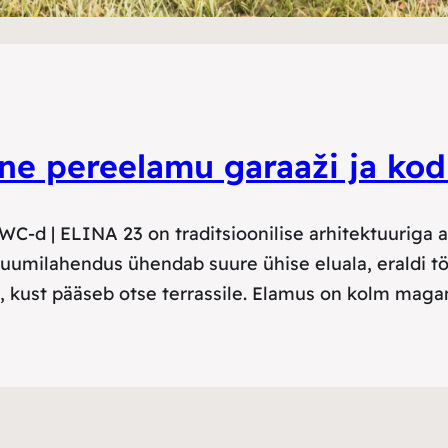
ne pereelamu garaaži ja ko
 WC-d | ELINA 23 on traditsioonilise arhitektuuriga 
 ruumilahendus ühendab suure ühise eluala, eraldi 
 kust pääseb otse terrassile. Elamus on kolm magam