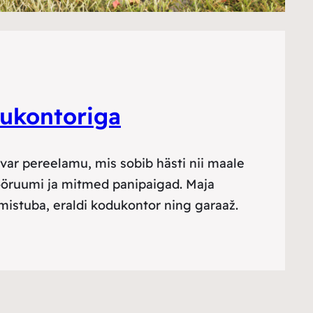
dukontoriga
avar pereelamu, mis sobib hästi nii maale
tööruumi ja mitmed panipaigad. Maja
istuba, eraldi kodukontor ning garaaž.