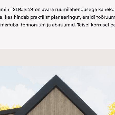
ikamin | SIRJE 24 on avara ruumilahendusega kahek
e, kes hindab praktilist planeeringut, eraldi tööruu
amistuba, tehnoruum ja abiruumid. Teisel korrusel