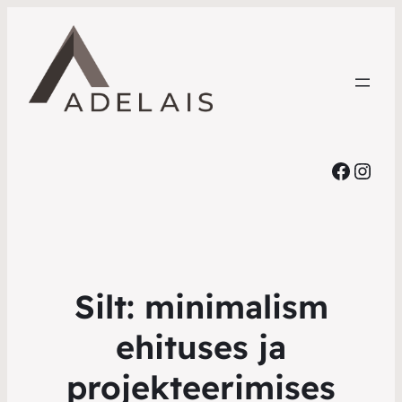
Faceb
Inst
Silt:
minimalism
ehituses ja
projekteerimises