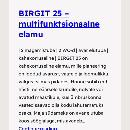
BIRGIT 25 –
multifunktsionaalne
elamu
| 2 magamistuba | 2 WC-d | avar elutuba |
kahekorruseline | BIRGIT 25 on
kahekorruseline elamu, mille planeering
on loodud avarust, vaateid ja loomulikku
valgust silmas pidades. Hoone sobib eriti
hästi mereäärsele krundile, nõlvale või
avatud maastikule, kus ümbruskonna
vaated saavad olla kodu lahutamatuks
osaks. Maja südameks on avar elutuba
koos söögialaga, mis avaneb…
Continue reading