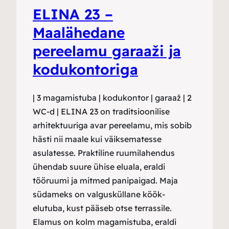
ELINA 23 –
Maalähedane
pereelamu garaaži ja
kodukontoriga
| 3 magamistuba | kodukontor | garaaž | 2
WC-d | ELINA 23 on traditsioonilise
arhitektuuriga avar pereelamu, mis sobib
hästi nii maale kui väiksematesse
asulatesse. Praktiline ruumilahendus
ühendab suure ühise eluala, eraldi
tööruumi ja mitmed panipaigad. Maja
südameks on valgusküllane köök-
elutuba, kust pääseb otse terrassile.
Elamus on kolm magamistuba, eraldi