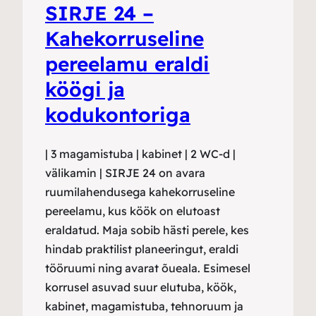
SIRJE 24 –
Kahekorruseline
pereelamu eraldi
köögi ja
kodukontoriga
| 3 magamistuba | kabinet | 2 WC-d |
välikamin | SIRJE 24 on avara
ruumilahendusega kahekorruseline
pereelamu, kus köök on elutoast
eraldatud. Maja sobib hästi perele, kes
hindab praktilist planeeringut, eraldi
tööruumi ning avarat õueala. Esimesel
korrusel asuvad suur elutuba, köök,
kabinet, magamistuba, tehnoruum ja