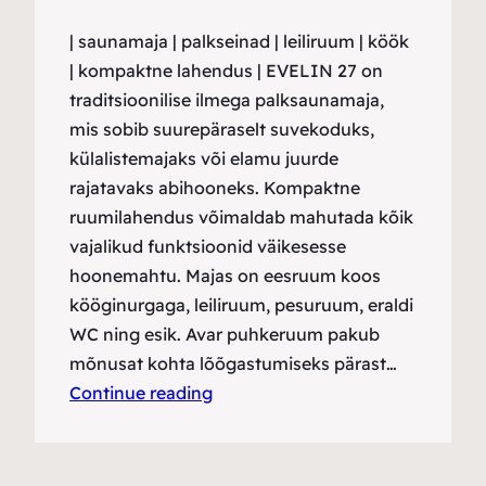
| saunamaja | palkseinad | leiliruum | köök
| kompaktne lahendus | EVELIN 27 on
traditsioonilise ilmega palksaunamaja,
mis sobib suurepäraselt suvekoduks,
külalistemajaks või elamu juurde
rajatavaks abihooneks. Kompaktne
ruumilahendus võimaldab mahutada kõik
vajalikud funktsioonid väikesesse
hoonemahtu. Majas on eesruum koos
kööginurgaga, leiliruum, pesuruum, eraldi
WC ning esik. Avar puhkeruum pakub
mõnusat kohta lõõgastumiseks pärast…
Continue reading