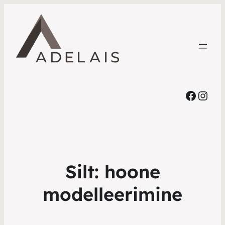
Faceb
Inst
Silt:
hoone
modelleerimine