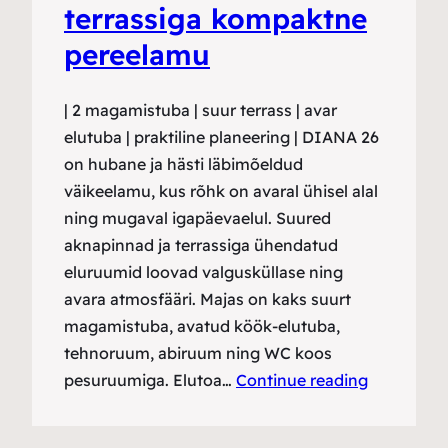
terrassiga kompaktne
pereelamu
| 2 magamistuba | suur terrass | avar
elutuba | praktiline planeering | DIANA 26
on hubane ja hästi läbimõeldud
väikeelamu, kus rõhk on avaral ühisel alal
ning mugaval igapäevaelul. Suured
aknapinnad ja terrassiga ühendatud
eluruumid loovad valgusküllase ning
avara atmosfääri. Majas on kaks suurt
magamistuba, avatud köök-elutuba,
tehnoruum, abiruum ning WC koos
pesuruumiga. Elutoa…
Continue reading