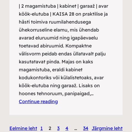
| 2 magamistuba | kabinet | garaaž | avar
köök-elutuba | KAISA 28 on praktilise ja
hästi toimiva ruumilahendusega
ühekorruseline elamu, mis ühendab
avarad eluruumid ning igapäevaelu
toetavad abiruumid. Kompaktne
välisvorm peidab endas üllatavalt palju
kasutatavat pinda. Majas on kaks
magamistuba, eraldi kabinet
kodukontoriks või külalistetoaks, avar
köök-elutuba ning garaaž. Lisaks on
hoones tehnoruum, panipaigad,…
Continue reading
Eelmine leht
1
2
3
4
…
34
Järgmine leht