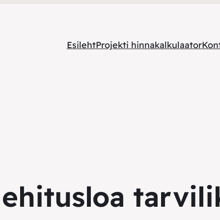
Esileht
Projekti hinnakalkulaator
Kon
:
ehitusloa tarvil