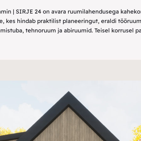
ikamin | SIRJE 24 on avara ruumilahendusega kahek
e, kes hindab praktilist planeeringut, eraldi tööruu
amistuba, tehnoruum ja abiruumid. Teisel korrusel