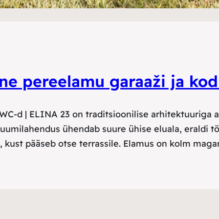
ne pereelamu garaaži ja ko
 WC-d | ELINA 23 on traditsioonilise arhitektuuriga 
 ruumilahendus ühendab suure ühise eluala, eraldi 
 kust pääseb otse terrassile. Elamus on kolm magam