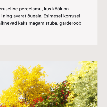
orruseline pereelamu, kus köök on
mi ning avarat õueala. Esimesel korrusel
 paiknevad kaks magamistuba, garderoob