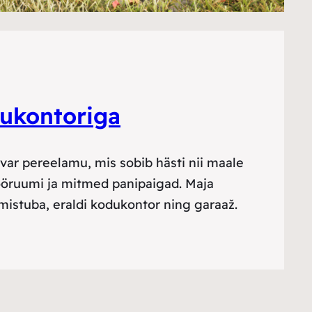
dukontoriga
avar pereelamu, mis sobib hästi nii maale
tööruumi ja mitmed panipaigad. Maja
istuba, eraldi kodukontor ning garaaž.