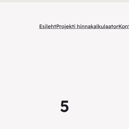
Esileht
Projekti hinnakalkulaator
Kon
5