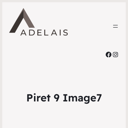
Faceb
Inst
Piret 9 Image7