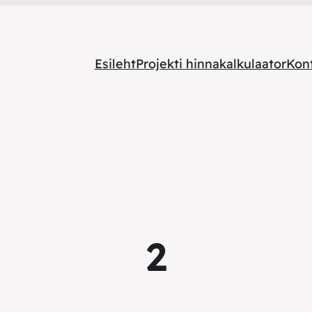
Esileht
Projekti hinnakalkulaator
Kon
2