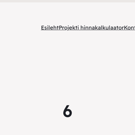
Esileht
Projekti hinnakalkulaator
Kon
6