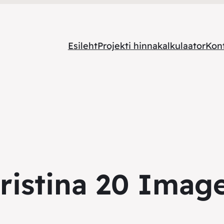
Esileht
Projekti hinnakalkulaator
Kon
ristina 20 Imag