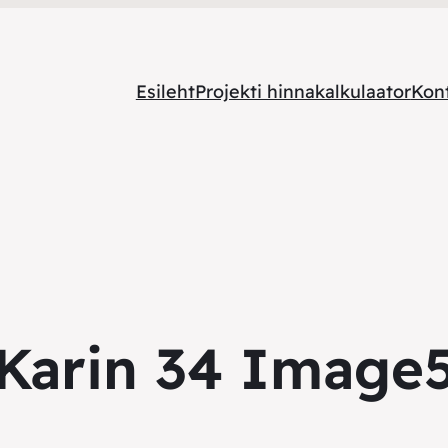
Esileht
Projekti hinnakalkulaator
Kon
Karin 34 Image