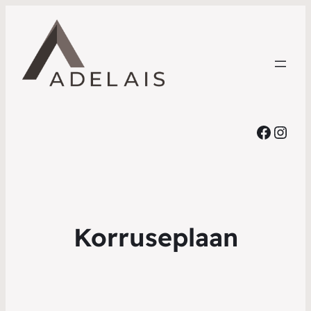
Faceb
Inst
Korruseplaan