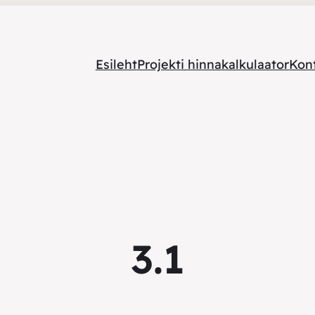
Esileht
Projekti hinnakalkulaator
Kon
3.1