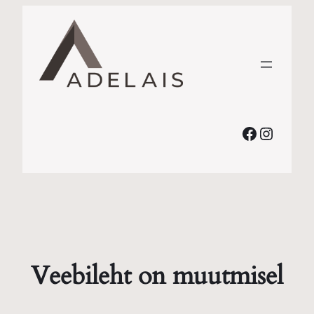
Faceboo
Instag
Veebileht on muutmisel