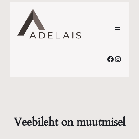
Faceboo
Instag
Veebileht on muutmisel