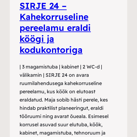
SIRJE 24 –
Kahekorruseline
pereelamu eraldi
köögi ja
kodukontoriga
| 3 magamistuba | kabinet | 2 WC-d |
välikamin | SIRJE 24 on avara
ruumilahendusega kahekorruseline
pereelamu, kus köök on elutoast
eraldatud. Maja sobib hästi perele, kes
hindab praktilist planeeringut, eraldi
tööruumi ning avarat õueala. Esimesel
korrusel asuvad suur elutuba, köök,
kabinet, magamistuba, tehnoruum ja