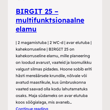
BIRGIT 25 –
multifunktsionaalne
elamu
| 2 magamistuba | 2 WC-d | avar elutuba |
kahekorruseline | BIRGIT 25 on
kahekorruseline elamu, mille planeering
on loodud avarust, vaateid ja loomulikku
valgust silmas pidades. Hoone sobib eriti
hästi mereäärsele krundile, nõlvale või
avatud maastikule, kus ümbruskonna
vaated saavad olla kodu lahutamatuks
osaks. Maja südameks on avar elutuba
koos söögialaga, mis avaneb…
Continue reading