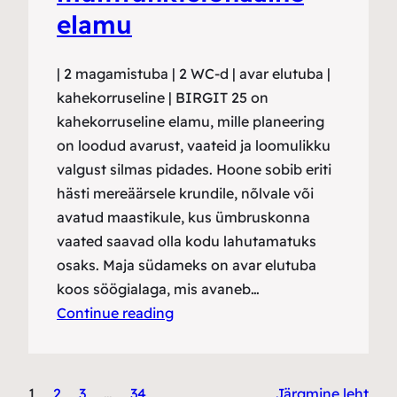
elamu
| 2 magamistuba | 2 WC-d | avar elutuba |
kahekorruseline | BIRGIT 25 on
kahekorruseline elamu, mille planeering
on loodud avarust, vaateid ja loomulikku
valgust silmas pidades. Hoone sobib eriti
hästi mereäärsele krundile, nõlvale või
avatud maastikule, kus ümbruskonna
vaated saavad olla kodu lahutamatuks
osaks. Maja südameks on avar elutuba
koos söögialaga, mis avaneb…
Continue reading
1
2
3
…
34
Järgmine leht