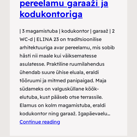
pereelamu garaaži ja
kodukontoriga
| 3 magamistuba | kodukontor | garaaž | 2
WC-d | ELINA 23 on traditsioonilise
arhitektuuriga avar pereelamu, mis sobib
hästi nii maale kui väiksematesse
asulatesse. Praktiline ruumilahendus
ühendab suure ühise eluala, eraldi
tööruumi ja mitmed panipaigad. Maja
südameks on valgusküllane köök-
elutuba, kust pääseb otse terrassile.
Elamus on kolm magamistuba, eraldi
kodukontor ning garaaž. Igapäevaelu…
Continue reading