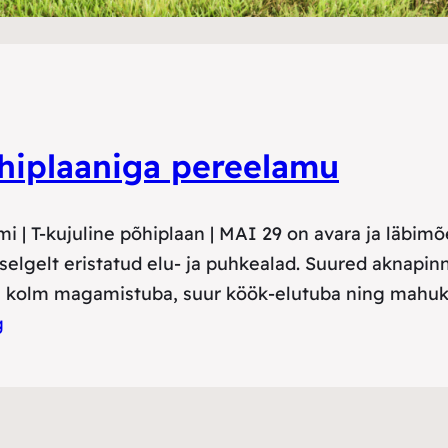
õhiplaaniga pereelamu
mi | T-kujuline põhiplaan | MAI 29 on avara ja läb
 selgelt eristatud elu- ja puhkealad. Suured aknap
on kolm magamistuba, suur köök-elutuba ning mahuk
g