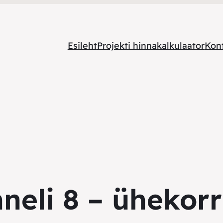
Esileht
Projekti hinnakalkulaator
Kon
neli 8 – ühekor