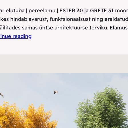
var elutuba | pereelamu | ESTER 30 ja GRETE 31 mood
, kes hindab avarust, funktsionaalsust ning eraldat
 säilitades samas ühtse arhitektuurse terviku. Elam
inue reading