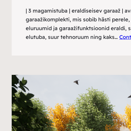
| 3 magamistuba | eraldiseisev garaaž | a
garaažikomplekti, mis sobib hästi perele
eluruumid ja garaažifunktsioonid eraldi,
elutuba, suur tehnoruum ning kaks…
Cont