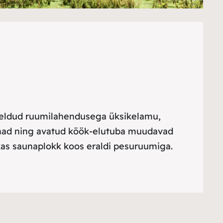
imõeldud ruumilahendusega üksikelamu,
innad ning avatud köök-elutuba muudavad
as saunaplokk koos eraldi pesuruumiga.