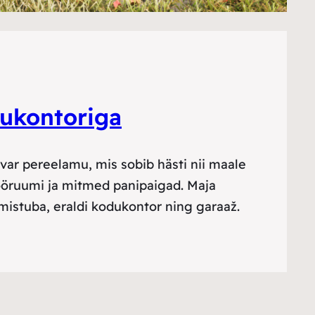
dukontoriga
avar pereelamu, mis sobib hästi nii maale
tööruumi ja mitmed panipaigad. Maja
istuba, eraldi kodukontor ning garaaž.