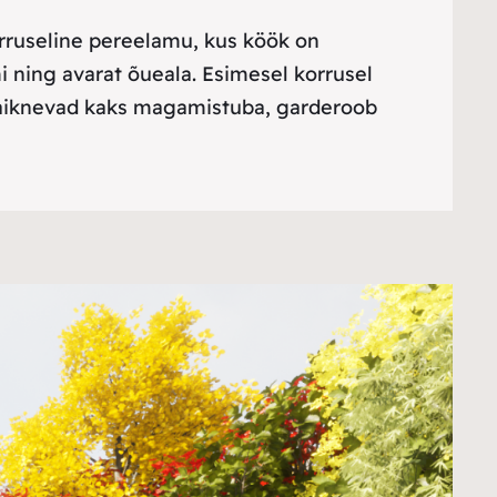
orruseline pereelamu, kus köök on
mi ning avarat õueala. Esimesel korrusel
 paiknevad kaks magamistuba, garderoob