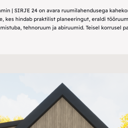
ikamin | SIRJE 24 on avara ruumilahendusega kahek
e, kes hindab praktilist planeeringut, eraldi tööruu
amistuba, tehnoruum ja abiruumid. Teisel korrusel