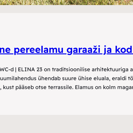
ne pereelamu garaaži ja ko
 WC-d | ELINA 23 on traditsioonilise arhitektuuriga 
 ruumilahendus ühendab suure ühise eluala, eraldi 
 kust pääseb otse terrassile. Elamus on kolm magam