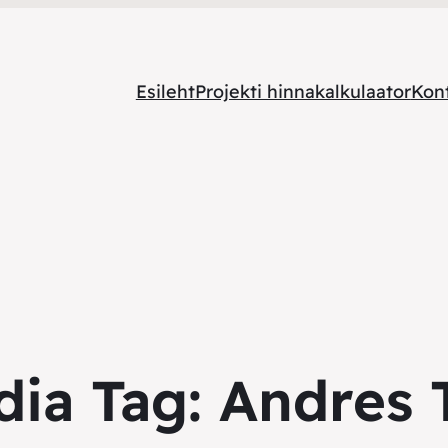
Esileht
Projekti hinnakalkulaator
Kon
dia Tag:
Andres 