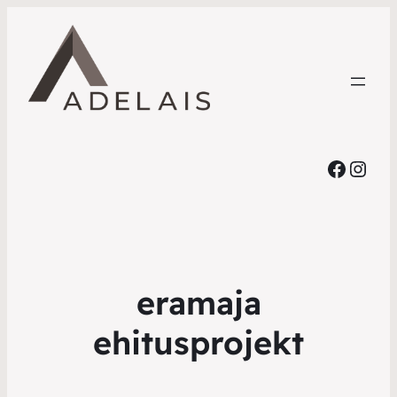
Faceb
Inst
eramaja
ehitusprojekt