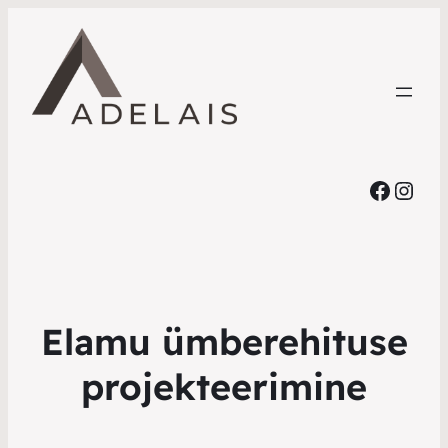
Faceb
Inst
Elamu ümberehituse
projekteerimine