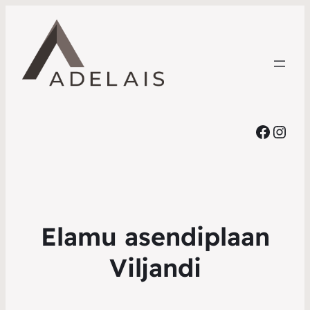
Faceb
Inst
Elamu asendiplaan
Viljandi