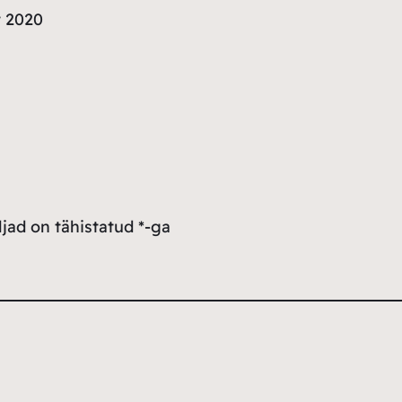
t 2020
jad on tähistatud
*
-ga