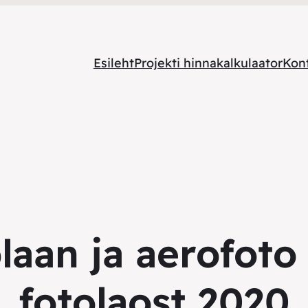
Esileht
Projekti hinnakalkulaator
Kon
laan ja aerofoto
fotolaost 2020